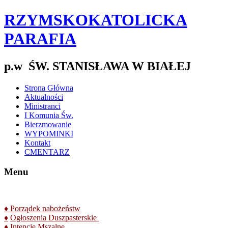
RZYMSKOKATOLICKA
PARAFIA
p.w ŚW. STANISŁAWA W BIAŁEJ
Strona Główna
Aktualności
Ministranci
I Komunia Św.
Bierzmowanie
WYPOMINKI
Kontakt
CMENTARZ
Menu
♦
Porządek nabożeństw
♦
Ogłoszenia Duszpasterskie
♦
Intencje Mszalne