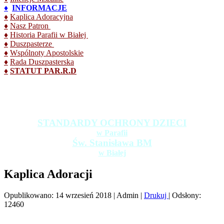
♦
INFORMACJE
♦
Kaplica Adoracyjna
♦
Nasz Patron
♦
Historia Parafii w Białej
♦
Duszpasterze
♦
Wspólnoty Apostolskie
♦
Rada Duszpasterska
♦
STATUT PAR.R.D
STANDARDY OCHRONY DZIECI
w Parafii
Św. Stanisława BM
w Białej
Kaplica Adoracji
Opublikowano: 14 wrzesień 2018
|
Admin
|
Drukuj
|
Odsłony:
12460