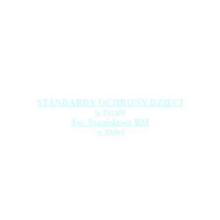
STANDARDY OCHRONY DZIECI
w Parafii
Św. Stanisława BM
w Białej