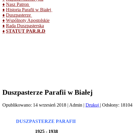
♦
Nasz Patron
♦
Historia Parafii w Białej
♦
Duszpasterze
♦
Wspólnoty Apostolskie
♦
Rada Duszpasterska
♦
STATUT PAR.R.D
Duszpasterze Parafii w Białej
Opublikowano: 14 wrzesień 2018
|
Admin
|
Drukuj
|
Odsłony: 18104
DUSZPASTERZE PARAFII
1925 - 1938