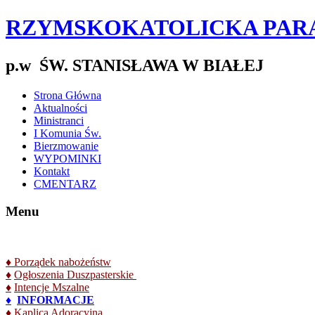
RZYMSKOKATOLICKA PAR
p.w ŚW. STANISŁAWA W BIAŁEJ
Strona Główna
Aktualności
Ministranci
I Komunia Św.
Bierzmowanie
WYPOMINKI
Kontakt
CMENTARZ
Menu
♦
Porządek nabożeństw
♦
Ogłoszenia Duszpasterskie
♦
Intencje Mszalne
♦
INFORMACJE
♦
Kaplica Adoracyjna