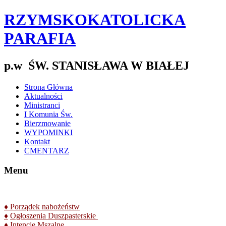
RZYMSKOKATOLICKA
PARAFIA
p.w ŚW. STANISŁAWA W BIAŁEJ
Strona Główna
Aktualności
Ministranci
I Komunia Św.
Bierzmowanie
WYPOMINKI
Kontakt
CMENTARZ
Menu
♦
Porządek nabożeństw
♦
Ogłoszenia Duszpasterskie
♦
Intencje Mszalne