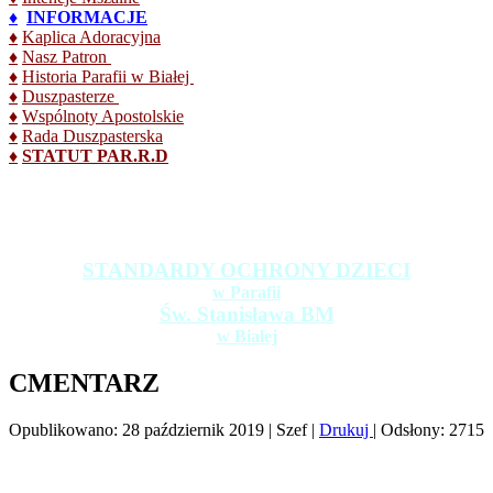
♦
INFORMACJE
♦
Kaplica Adoracyjna
♦
Nasz Patron
♦
Historia Parafii w Białej
♦
Duszpasterze
♦
Wspólnoty Apostolskie
♦
Rada Duszpasterska
♦
STATUT PAR.R.D
STANDARDY OCHRONY DZIECI
w Parafii
Św. Stanisława BM
w Białej
CMENTARZ
Opublikowano: 28 październik 2019
|
Szef
|
Drukuj
|
Odsłony: 2715