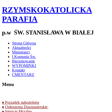
RZYMSKOKATOLICKA
PARAFIA
p.w ŚW. STANISŁAWA W BIAŁEJ
Strona Główna
Aktualności
Ministranci
I Komunia Św.
Bierzmowanie
WYPOMINKI
Kontakt
CMENTARZ
Menu
♦
Porządek nabożeństw
♦
Ogłoszenia Duszpasterskie
♦
Intencje Mszalne