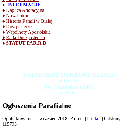
♦
INFORMACJE
♦
Kaplica Adoracyjna
♦
Nasz Patron
♦
Historia Parafii w Białej
♦
Duszpasterze
♦
Wspólnoty Apostolskie
♦
Rada Duszpasterska
♦
STATUT PAR.R.D
STANDARDY OCHRONY DZIECI
w Parafii
Św. Stanisława BM
w Białej
Ogłoszenia Parafialne
Opublikowano: 11 wrzesień 2018
|
Admin
|
Drukuj
|
Odsłony:
115793