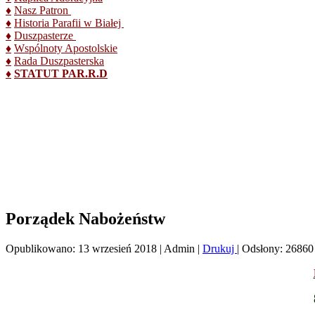
♦
Nasz Patron
♦
Historia Parafii w Białej
♦
Duszpasterze
♦
Wspólnoty Apostolskie
♦
Rada Duszpasterska
♦
STATUT PAR.R.D
Porządek Nabożeństw
Opublikowano: 13 wrzesień 2018
|
Admin
|
Drukuj
|
Odsłony: 26860