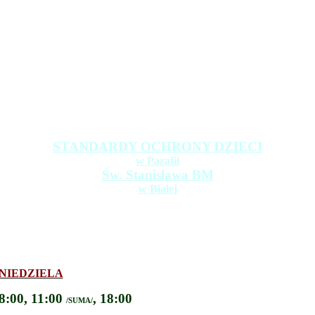
STANDARDY OCHRONY DZIECI
w Parafii
Św. Stanisława BM
w Białej
NIEDZIELA
8:00, 11:00
, 18:00
/SUMA/