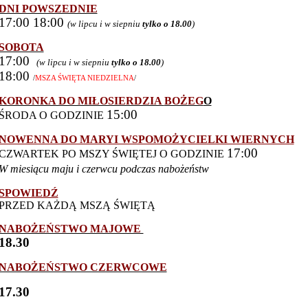
DNI POWSZEDNIE
17:00 18:00
(w lipcu i w siepniu
tylko o 18.00
)
SOBOTA
17:00
(w lipcu i w siepniu
tylko o 18.00
)
18:00
/
MSZA ŚWIĘTA NIEDZIELNA
/
KORONKA DO MIŁOSIERDZIA
BOŻEG
O
15:00
ŚRODA O GODZINIE
NOWENNA DO MARYI WSPOMOŻYCIELKI WIERNYCH
17:00
CZWARTEK PO MSZY ŚWIĘTEJ O GODZINIE
W miesiącu maju i czerwcu podczas nabożeństw
SPOWIEDŹ
PRZED KAŻDĄ MSZĄ ŚWIĘTĄ
NABOŻEŃSTWO MAJOWE
18.30
NABOŻEŃSTWO CZERWCOWE
17.30