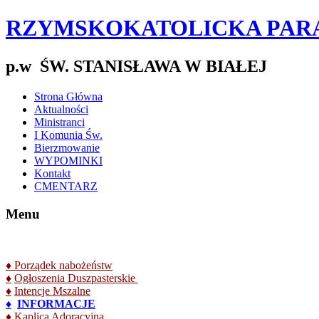
RZYMSKOKATOLICKA PAR
p.w ŚW. STANISŁAWA W BIAŁEJ
Strona Główna
Aktualności
Ministranci
I Komunia Św.
Bierzmowanie
WYPOMINKI
Kontakt
CMENTARZ
Menu
♦
Porządek nabożeństw
♦
Ogłoszenia Duszpasterskie
♦
Intencje Mszalne
♦
INFORMACJE
♦
Kaplica Adoracyjna