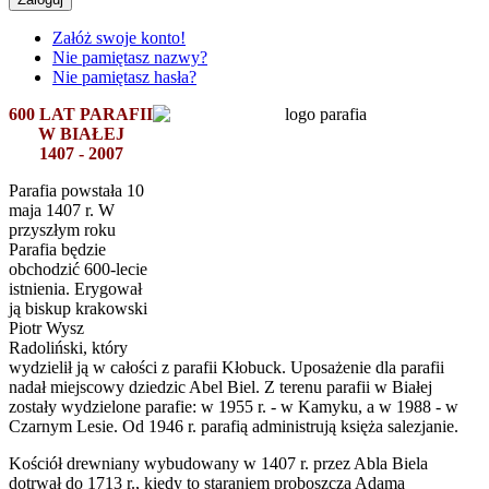
Załóż swoje konto!
Nie pamiętasz nazwy?
Nie pamiętasz hasła?
600 LAT PARAFII
W BIAŁEJ
1407 - 2007
Parafia powstała 10
maja 1407 r. W
przyszłym roku
Parafia będzie
obchodzić 600-lecie
istnienia. Erygował
ją biskup krakowski
Piotr Wysz
Radoliński, który
wydzielił ją w całości z parafii Kłobuck. Uposażenie dla parafii
nadał miejscowy dziedzic Abel Biel. Z terenu parafii w Białej
zostały wydzielone parafie: w 1955 r. - w Kamyku, a w 1988 - w
Czarnym Lesie. Od 1946 r. parafią administrują księża salezjanie.
Kościół drewniany wybudowany w 1407 r. przez Abla Biela
dotrwał do 1713 r., kiedy to staraniem proboszcza Adama