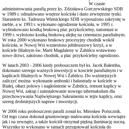
W czasie
administrowania parafią przez ks. Zdzisława Gorczewskiego SDB
w 1989 r. odmalowano wnętrze kościoła i dano zewnętrzne tynki.
Staraniem ks. Tadeusza Winnickiego SDB wyposażono zakrystię w
meble, a w 1993 r. wykonano ogrodzenie kościoła, w 1995 r.
wybrukowano kostką brukową plac przykościelny, natomiast w
1999 r. wyłożono kostką brukową alejkę na cmentarzu parafialnym.
W roku 2000 wykonano brukowy procesyjny chodnik wokół
kościoła, w Nowej Wsi wzniesiono jubileuszowy krzyż, a w
kościele filialnym św. Marii Magdaleny w Żabińcu wstawiono
nowe drzwi, założono chodnik, a plac przykościelny ogrodzono.
W latach 2003 - 2006 kiedy proboszczem był ks. Jacek Bałemba,
dokonano szeregu ważnych inwestycji w kosciele parafialnym i w
kaplicach filialnych w Nowej Wsi i Żabińcu. Do ważniejszych
zaliczyć można: wykonanie ambonki i balustrady w kościele w
Białej, ołtarz polowy i nagłośnienie w Żabińcu, remont kaplicy w
Nowej Wsi, zakup i zainstalowanie nowego tabernakulum dla
przechowywania Najświętszego Sakramentu w tejże kaplicy, oraz
szereg drobniejszych napraw i inwestycji.
W 2006 roku proboszczem parafii został ks. Mirosław Porucznik.
Od tego czasu dokonał gruntownego malowania kościoła wewnątrz
jak i na zewnątrz, a także kościół otrzymał piękną iluminację nocną.
Wszystko to wykonano w ramach przygotowań kościoła do