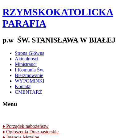
RZYMSKOKATOLICKA
PARAFIA
p.w ŚW. STANISŁAWA W BIAŁEJ
Strona Główna
Aktualności
Ministranci
I Komunia Św.
Bierzmowanie
WYPOMINKI
Kontakt
CMENTARZ
Menu
♦
Porządek nabożeństw
♦
Ogłoszenia Duszpasterskie
♦
Intencje Mszalne