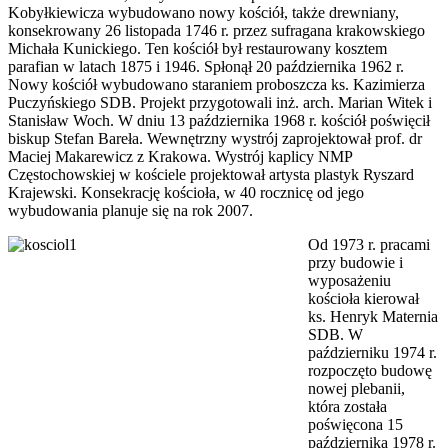
Kobyłkiewicza wybudowano nowy kościół, także drewniany,
konsekrowany 26 listopada 1746 r. przez sufragana krakowskiego
Michała Kunickiego. Ten kościół był restaurowany kosztem
parafian w latach 1875 i 1946. Spłonął 20 października 1962 r.
Nowy kościół wybudowano staraniem proboszcza ks. Kazimierza
Puczyńskiego SDB. Projekt przygotowali inż. arch. Marian Witek i
Stanisław Woch. W dniu 13 października 1968 r. kościół poświęcił
biskup Stefan Bareła. Wewnętrzny wystrój zaprojektował prof. dr
Maciej Makarewicz z Krakowa. Wystrój kaplicy NMP
Częstochowskiej w kościele projektował artysta plastyk Ryszard
Krajewski. Konsekrację kościoła, w 40 rocznicę od jego
wybudowania planuje się na rok 2007.
Od 1973 r. pracami
przy budowie i
wyposażeniu
kościoła kierował
ks. Henryk Maternia
SDB. W
październiku 1974 r.
rozpoczęto budowę
nowej plebanii,
która została
poświęcona 15
października 1978 r.