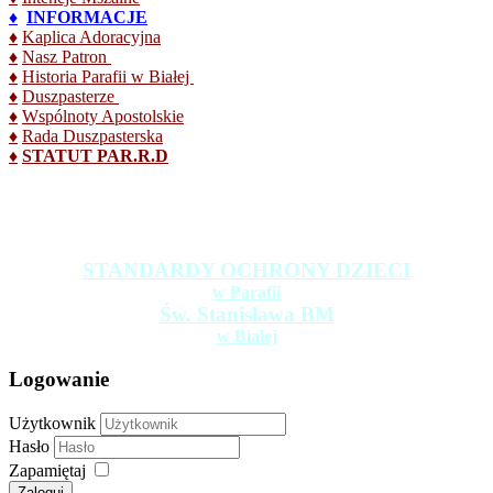
♦
INFORMACJE
♦
Kaplica Adoracyjna
♦
Nasz Patron
♦
Historia Parafii w Białej
♦
Duszpasterze
♦
Wspólnoty Apostolskie
♦
Rada Duszpasterska
♦
STATUT PAR.R.D
STANDARDY OCHRONY DZIECI
w Parafii
Św. Stanisława BM
w Białej
Logowanie
Użytkownik
Hasło
Zapamiętaj
Zaloguj