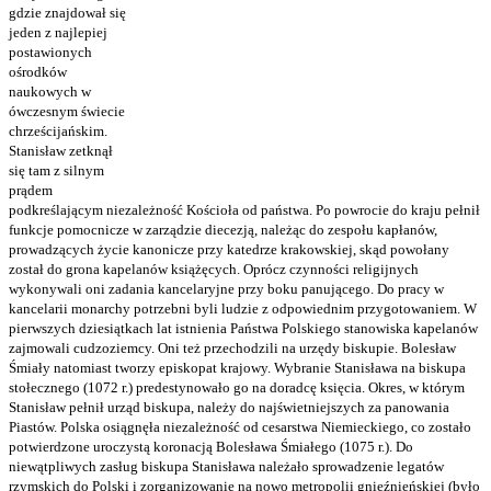
gdzie znajdował się
jeden z najlepiej
postawionych
ośrodków
naukowych w
ówczesnym świecie
chrześcijańskim.
Stanisław zetknął
się tam z silnym
prądem
podkreślającym niezależność Kościoła od państwa. Po powrocie do kraju pełnił
funkcje pomocnicze w zarządzie diecezją, należąc do zespołu kapłanów,
prowadzących życie kanonicze przy katedrze krakowskiej, skąd powołany
został do grona kapelanów książęcych. Oprócz czynności religijnych
wykonywali oni zadania kancelaryjne przy boku panującego. Do pracy w
kancelarii monarchy potrzebni byli ludzie z odpowiednim przygotowaniem. W
pierwszych dziesiątkach lat istnienia Państwa Polskiego stanowiska kapelanów
zajmowali cudzoziemcy. Oni też przechodzili na urzędy biskupie. Bolesław
Śmiały natomiast tworzy episkopat krajowy. Wybranie Stanisława na biskupa
stołecznego (1072 r.) predestynowało go na doradcę księcia. Okres, w którym
Stanisław pełnił urząd biskupa, należy do najświetniejszych za panowania
Piastów. Polska osiągnęła niezależność od cesarstwa Niemieckiego, co zostało
potwierdzone uroczystą koronacją Bolesława Śmiałego (1075 r.). Do
niewątpliwych zasług biskupa Stanisława należało sprowadzenie legatów
rzymskich do Polski i zorganizowanie na nowo metropolii gnieźnieńskiej (było