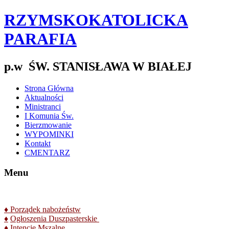
RZYMSKOKATOLICKA
PARAFIA
p.w ŚW. STANISŁAWA W BIAŁEJ
Strona Główna
Aktualności
Ministranci
I Komunia Św.
Bierzmowanie
WYPOMINKI
Kontakt
CMENTARZ
Menu
♦
Porządek nabożeństw
♦
Ogłoszenia Duszpasterskie
♦
Intencje Mszalne