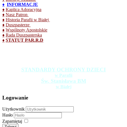
♦
INFORMACJE
♦
Kaplica Adoracyjna
♦
Nasz Patron
♦
Historia Parafii w Białej
♦
Duszpasterze
♦
Wspólnoty Apostolskie
♦
Rada Duszpasterska
♦
STATUT PAR.R.D
STANDARDY OCHRONY DZIECI
w Parafii
Św. Stanisława BM
w Białej
Logowanie
Użytkownik
Hasło
Zapamiętaj
Zaloguj