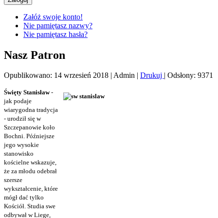
Załóż swoje konto!
Nie pamiętasz nazwy?
Nie pamiętasz hasła?
Nasz Patron
Opublikowano: 14 wrzesień 2018
|
Admin
|
Drukuj
|
Odsłony: 9371
Święty Stanisław
-
jak podaje
wiarygodna tradycja
- urodził się w
Szczepanowie koło
Bochni. Późniejsze
jego wysokie
stanowisko
kościelne wskazuje,
że za młodu odebrał
szersze
wykształcenie, które
mógł dać tylko
Kościół. Studia swe
odbywał w Liege,